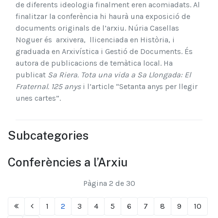
de diferents ideologia finalment eren acomiadats. Al
finalitzar la conferència hi haurà una exposició de
documents originals de l’arxiu. Núria Casellas
Noguer és arxivera, llicenciada en Història, i
graduada en Arxivística i Gestió de Documents. És
autora de publicacions de temàtica local. Ha
publicat
Sa Riera. Tota una vida a Sa Llongada: El
Fraternal. 125 anys
i l’article “Setanta anys per llegir
unes cartes”.
Subcategories
Conferències a l’Arxiu
Pàgina 2 de 30
1
2
3
4
5
6
7
8
9
10