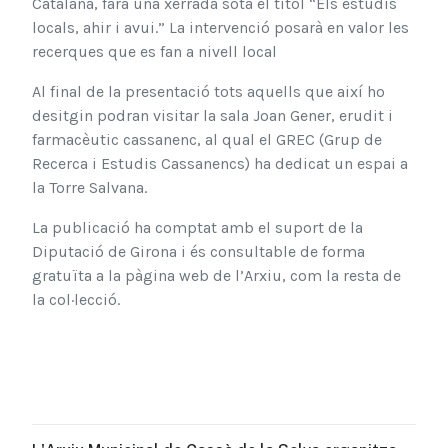
Catalana, farà una xerrada sota el títol “Els estudis
locals, ahir i avui.” La intervenció posarà en valor les
recerques que es fan a nivell local
Al final de la presentació tots aquells que així ho
desitgin podran visitar la sala Joan Gener, erudit i
farmacèutic cassanenc, al qual el GREC (Grup de
Recerca i Estudis Cassanencs) ha dedicat un espai a
la Torre Salvana.
La publicació ha comptat amb el suport de la
Diputació de Girona i és consultable de forma
gratuïta a la pàgina web de l’Arxiu, com la resta de
la col·lecció.