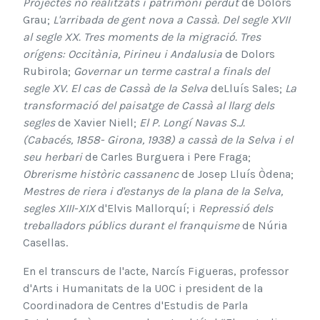
Projectes no realitzats i patrimoni perdut
de Dolors
Grau;
L'arribada de gent nova a Cassà. Del segle XVII
al segle XX. Tres moments de la migració. Tres
orígens: Occitània, Pirineu i Andalusia
de Dolors
Rubirola;
Governar un terme castral a finals del
segle XV. El cas de Cassà de la Selva
deLluís Sales;
La
transformació del paisatge de Cassà al llarg dels
segles
de Xavier Niell;
El P. Longí Navas S.J.
(Cabacés, 1858- Girona, 1938) a cassà de la Selva i el
seu herbari
de Carles Burguera i Pere Fraga;
Obrerisme històric cassanenc
de Josep Lluís Òdena;
Mestres de riera i d'estanys de la plana de la Selva,
segles XIII-XIX
d'Elvis Mallorquí; i
Repressió
dels
treballadors públics durant el franquisme
de Núria
Casellas.
En el transcurs de l'acte
, Narcís Figueras, professor
d'Arts i Humanitats de la UOC i president de la
Coordinadora de Centres d'Estudis de Parla