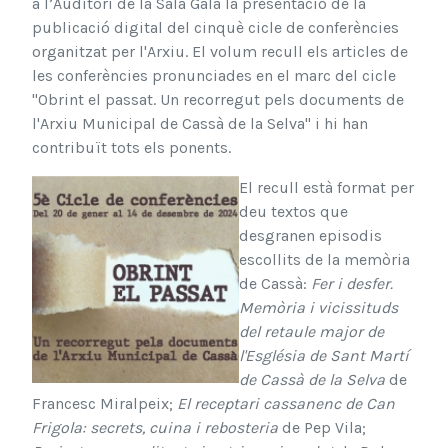
a l’Auditori de la Sala Galà la presentació de la
publicació digital del cinquè cicle de conferències
organitzat per l'Arxiu.
El volum recull els articles
de
l
es
c
onferències
pr
o
nunciades en el marc del cicle
"Obrint e
l passat. Un recorregut pels documents de
l'Arxiu Municipal de Cassà
de la Selva" i hi han
contribuït tot
s el
s po
nents.
El recull est
à fo
r
mat per
deu textos que
desgranen episodis
escollits de la memòria
de Cassà:
Fer i desfer.
Memòria i vicissituds
del retaule major de
l'Església de Sant Martí
de Cassà de la Selva
de
Francesc Miralpeix;
El receptari cassanenc de Can
Frigola: secrets, cuina i rebosteria
de Pep Vila;