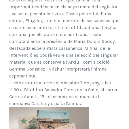
important incidència en els anys trenta del segle XX
i va ser especialment viu a Cassà per mitjà d’una
entitat, Flugiloj, i un bon nombre de cassanencs que
es cartejaven amb tot el món utilitzant una llengua
comuna que els obria nous horitzons. L'acte
comptarà amb la presència
de Maria Dolors Godoy,
destacada esperantista cass
anenca. Al final de la
intervenció es podrà veure una selecció del singular
material que es conserva a l'Arxiu i com a colofó
Gemma González i Vilahur interpretarà l'himne
esperantista.
L'acte es durà a terme el dissabte 7 de juny, a les
11.30 a l'Auditori Salvador Coma de la Salle, al carrer
Germà Agustí, 15 i s'insereix en el marc de la
campanya Catalunya, país d'arxius.