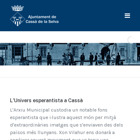
L'Univers esperantista a Cassà
L'Arxiu Municipal custodia un notable fons
esperantista que i·lustra aquest món per mitjà
d'extraordinàries imatges que s'enviaven des dels
països més llunyans. Xon Vilahur ens donarà a
conèixer aquest moviment que va tenir una