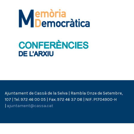
Ajuntament de Cassà de la Selva | Rambla Onze de Setembre,
107 | Tel. 972 46 00 05 | Fax. 972 46 37 08 | NIF. P1704900-H
|
ajuntament@cassa.cat