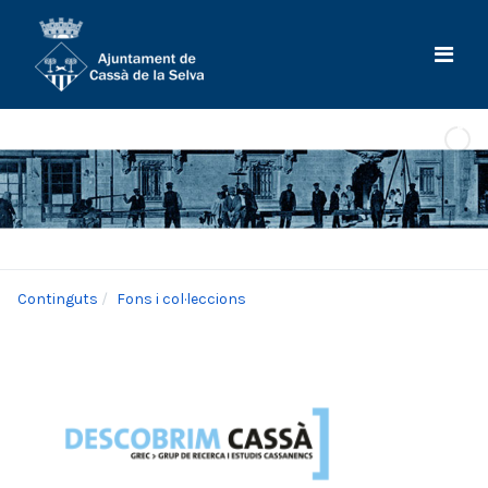
Continguts
Fons i col·leccions