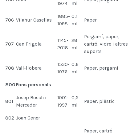
1974
ml
1885-
0,1
706
Vilahur Casellas
Paper
1998
ml
Pergamí, paper,
1145-
28
707
Can Frigola
cartró, vidre i altres
2018
ml
suports
1530-
0,6
708
Vall-llobera
Paper, pergamí
1976
ml
800
Fons personals
Josep Bosch i
1901-
0,5
801
Paper, plàstic
Mercader
1997
ml
802
Joan Gener
Paper, cartró