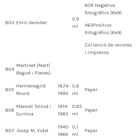
609 Negatius
fotogràfics (6x9)
0,9
803
Enric Genoher
463Positius
ml
fotogràfics (6x9)
Col·lecció de revistes
i impresos
Martinet (Martí
804
Bagué i Planas)
Hermenegild
1874-
0,6
805
Paper
Roura
1990
ml
Manuel Tolosà i
1914-
0,65
806
Paper
Surroca
1985
ml
1945-
0,1
807
Josep M. Vidal
Paper
1969
ml