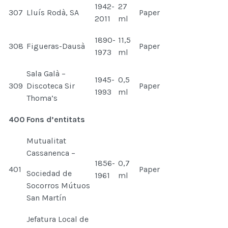
1942-
27
307
Lluís Rodà, SA
Paper
2011
ml
1890-
11,5
308
Figueras-Dausà
Paper
1973
ml
Sala Galà –
1945-
0,5
309
Discoteca Sir
Paper
1993
ml
Thoma’s
400
Fons d’entitats
Mutualitat
Cassanenca –
1856-
0,7
401
Paper
Sociedad de
1961
ml
Socorros Mútuos
San Martín
Jefatura Local de