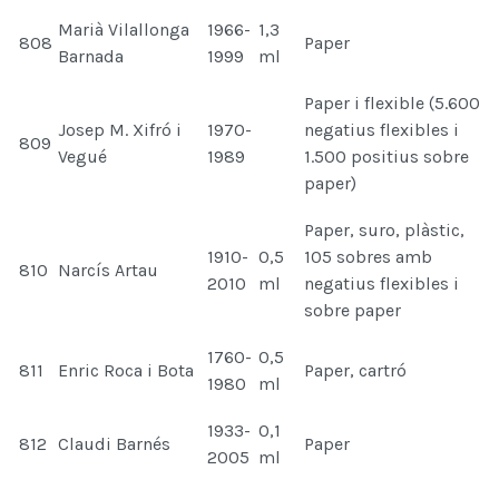
Marià Vilallonga
1966-
1,3
808
Paper
Barnada
1999
ml
Paper i flexible (5.600
Josep M. Xifró i
1970-
negatius flexibles i
809
Vegué
1989
1.500 positius sobre
paper)
Paper, suro, plàstic,
1910-
0,5
105 sobres amb
810
Narcís Artau
2010
ml
negatius flexibles i
sobre paper
1760-
0,5
811
Enric Roca i Bota
Paper, cartró
1980
ml
1933-
0,1
812
Claudi Barnés
Paper
2005
ml