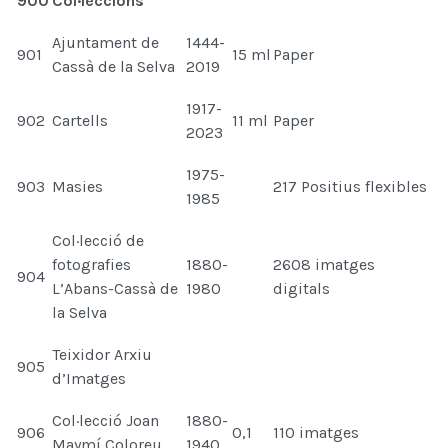
900
Col·leccions
Ajuntament de
1444-
901
15 ml
Paper
Cassà de la Selva
2019
1917-
902
Cartells
11 ml
Paper
2023
1975-
903
Masies
217 Positius flexibles
1985
Col·lecció de
fotografies
1880-
2608 imatges
904
L’Abans-Cassà de
1980
digitals
la Selva
Teixidor Arxiu
905
d’Imatges
Col·lecció Joan
1880-
906
0,1
110 imatges
Maymí Coloreu
1940