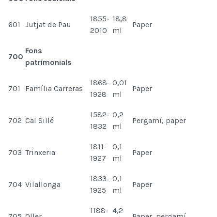
1855-
18,8
601
Jutjat de Pau
Paper
2010
ml
Fons
700
patrimonials
1868-
0,01
701
Família Carreras
Paper
1928
ml
1582-
0,2
702
Cal Sillé
Pergamí, paper
1832
ml
1811-
0,1
703
Trinxeria
Paper
1927
ml
1833-
0,1
704
Vilallonga
Paper
1925
ml
1188-
4,2
705
Oller
Paper, pergamí