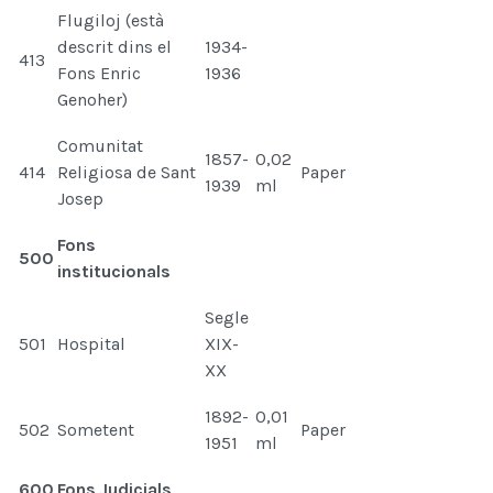
Flugiloj (està
descrit dins el
1934-
413
Fons Enric
1936
Genoher)
Comunitat
1857-
0,02
414
Religiosa de Sant
Paper
1939
ml
Josep
Fons
500
institucionals
Segle
501
Hospital
XIX-
XX
1892-
0,01
502
Sometent
Paper
1951
ml
600
Fons Judicials