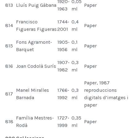
1920-
0,05
813
Lluís Puig Gàbana
Paper
1963
ml
Francisco
1744-
0,4
814
Paper
Figueras Figueras
2001
ml
Fons Agramont-
1905-
0,1
815
Paper
Barquet
1956
ml
1907-
0,3
816
Joan Codolà Surís
Paper
1982
ml
Paper, 1987
Manel Miralles
1766-
0,3
reproduccions
817
Barnada
1992
ml
digitals d’imatges i
paper
Família Mestres-
1727-
0,35
818
Paper
Rodà
1999
ml