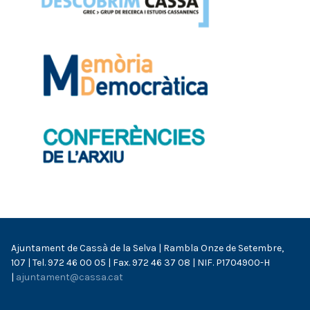
Ajuntament de Cassà de la Selva | Rambla Onze de Setembre,
107 | Tel. 972 46 00 05 | Fax. 972 46 37 08 | NIF. P1704900-H
|
ajuntament@cassa.cat