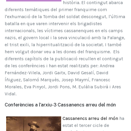
història. El contingut abarca
diferents temàtiques del primer franquime com
l'exhumació de la Tomba del soldat desconegut, l'última
batalla en que varen intervenir els brigadistes
internacionals, les víctimes cassanenques en els camps
nazis, el govern local i la seva vinculació amb la Falange,
el trist exili, la hiperritualització de la societat. I també
hem volgut donar veu a les dones del franquisme. Els
diferents capítols de la publicació recullen el contingut
de les conferències i han estat realitzats per: Andrea
Fernández-Vilela, Jordi Gaitx, David Gesalí, David
Íñiguez, Salomó Marquès, Josep Maymí, Francesc
Morales, Eva Pinyol, Jordi Pons, M. Eulàlia Subirà i Ares
Vidal.
Conferències a l'arxiu-3 Cassanencs arreu del món
Cassanencs arreu del món
ha
estat el tercer cicle de