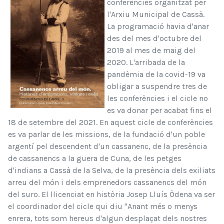
conferències organitzat per
l'Arxiu Municipal de Cassà.
La programació havia d'anar
des del mes d'octubre del
2019 al mes de maig del
2020. L'arribada de la
pandèmia de la covid-19 va
obligar a suspendre tres de
les conferències i el cicle no
es va donar per acabat fins el
18 de setembre del 2021. En aquest cicle de conferències
es va parlar de les missions, de la fundació d'un poble
argentí pel descendent d'un cassanenc, de la presència
de cassanencs a la guera de Cuna, de les petges
d'indians a Cassà de la Selva, de la presència dels exiliats
arreu del món i dels emprenedors cassanencs del món
del suro. El llicenciat en història Josep Lluís Òdena va ser
el coordinador del cicle qui diu "Anant més o menys
enrera, tots som hereus d'algun desplaçat dels nostres