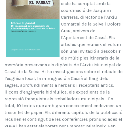
cicle ha comptat amb la
coordinació de Joaquim
Carreras, director de l'Arxiu
Comarcal de la Selva i Dolors
Grau, arxivera de
l'Ajuntament de Cassà. Els
articles que reuneix el volum
són una invitació a descobrir
els múltiples itineraris de la
memòria preservada als dipòsits de l'Arxiu Municipal de
Cassà de la Selva. Hi ha investigacions sobre el retaule de
l'església local, la immigració a Cassà al llarg dels
segles, aprofundiments a herbaris i receptaris antics,
lliçons d'enginyeria hidràulica, els expedients de la
repressió franquista als treballadors municipals... En
total, 10 textos que amb gran coneixement endevinen un
tresor fet de paper. Els diferents capítols de la publicació
recullen el contingut de les conferències pronunciades el
2024 i han estat elaborats per Francesc Miralpeix, Pep