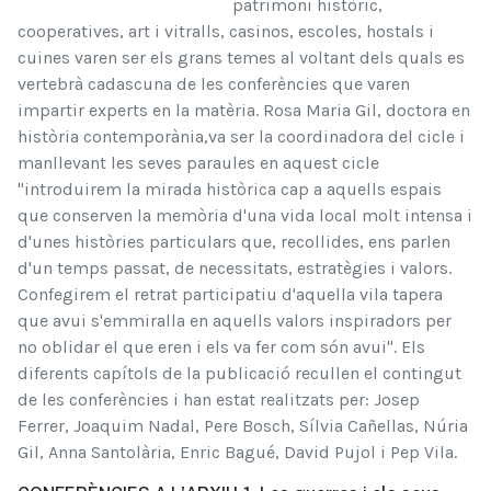
patrimoni històric,
cooperatives, art i vitralls, casinos, escoles, hostals i
cuines varen ser els grans temes al voltant dels quals es
vertebrà cadascuna de les conferències que varen
impartir experts en la matèria. Rosa Maria Gil, doctora en
història contemporània,va ser la coordinadora del cicle i
manllevant les seves paraules en aquest cicle
"introduirem la mirada històrica cap a aquells espais
que conserven la memòria d'una vida local molt intensa i
d'unes històries particulars que, recollides, ens parlen
d'un temps passat, de necessitats, estratègies i valors.
Confegirem el retrat participatiu d'aquella vila tapera
que avui s'emmiralla en aquells valors inspiradors per
no oblidar el que eren i els va fer com són avui". Els
diferents capítols de la publicació recullen el contingut
de les conferències i han estat realitzats per: Josep
Ferrer, Joaquim Nadal, Pere Bosch, Sílvia Cañellas, Núria
Gil, Anna Santolària, Enric Bagué, David Pujol i Pep Vila.