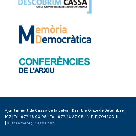
Ajuntament de Cassà de la Selva | Rambla Onze de Setembre,
107 | Tel. 972 46 00 05 | Fax. 972 46 37 08 | NIF. P1704900-H
|
ajuntament@cassa.cat