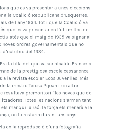
dona que es va presentar a unes eleccions
r a la Coalició Republicana d’Esquerres,
s de l’any 1934. Tot i que la Coalició va
ès que es va presentar en l’últim lloc de
ctiu atès que el maig de 1935 va signar al
les noves ordres governamentals que no
s d’octubre del 1934.
ra la filla del que va ser alcalde Francesc
lumne de la prestigiosa escola cassanenca
 a la revista escolar Ecos Juveniles. Més
 de la mestre Teresa Pijoan i un altre
ue resultava premoritori “les noves que de
itzadores. Totes les nacions s’armen tant
els manqui la raó: la força els menarà a la
ança, on hi restaria durant uns anys.
 Pla en la reproducció d'una fotografia