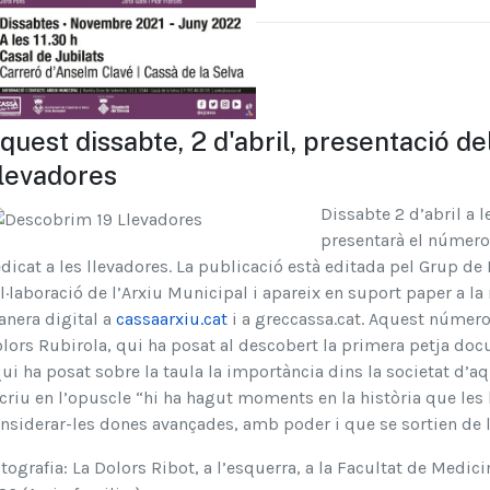
quest dissabte, 2 d'abril, presentació d
levadores
Dissabte 2 d’abril a le
presentarà el número
dicat a les llevadores. La publicació està editada pel Grup d
l·laboració de l’Arxiu Municipal i apareix en suport paper a l
nera digital a
cassaarxiu.cat
i a greccassa.cat. Aquest número 
lors Rubirola, qui ha posat al descobert la primera petja doc
qui ha posat sobre la taula la importància dins la societat d’a
criu en l’opuscle “hi ha hagut moments en la història que les 
nsiderar-les dones avançades, amb poder i que se sortien de l
tografia: La Dolors Ribot, a l’esquerra, a la Facultat de Medici