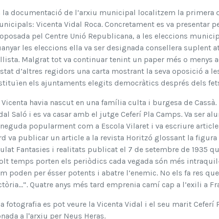
 la documentació de l’arxiu municipal localitzem la primera 
nicipals: Vicenta Vidal Roca. Concretament es va presentar pe
oposada pel Centre Unió Republicana, a les eleccions municipal
anyar les eleccions ella va ser designada consellera suplent at
 llista. Malgrat tot va continuar tenint un paper més o menys a
stat d’altres regidors una carta mostrant la seva oposició a 
stituïen els ajuntaments elegits democràtics després dels fet
 Vicenta havia nascut en una família culta i burgesa de Cassà. E
dal Saló i es va casar amb el jutge Ceferí Pla Camps. Va ser a
neguda popularment com a Escola Vilaret i va escriure articles
rd va publicar un article a la revista Horitzó glossant la figura
tulat Fantasies i realitats publicat el 7 de setembre de 1935 q
lt temps porten els periòdics cada vegada són més intraquil·l
m poden per ésser potents i abatre l’enemic. No els fa res que 
ctòria...”. Quatre anys més tard emprenia camí cap a l’exili a Fr
la fotografia es pot veure la Vicenta Vidal i el seu marit Ceferí
nada a l'arxiu per Neus Heras.