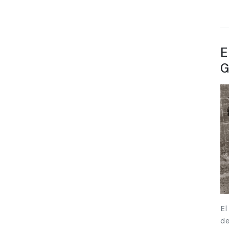
E
G
El
de