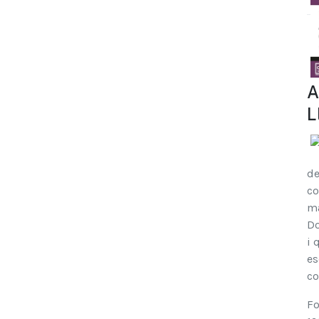
A
L
de
co
ma
Do
i 
es
co
Fo