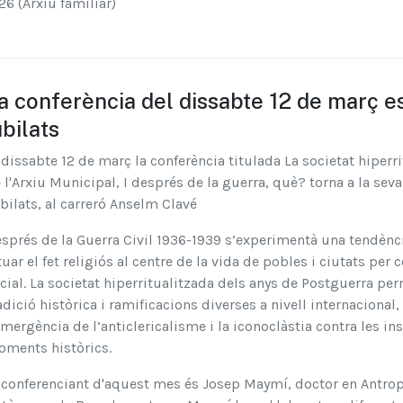
26 (Arxiu familiar)
a conferència del dissabte 12 de març es
ubilats
 dissabte 12 de març la conferència titulada La societat hiperr
 l'Arxiu Municipal, I després de la guerra, què? torna a la seva
bilats, al carreró Anselm Clavé
sprés de la Guerra Civil 1936-1939 s’experimentà una tendènci
tuar el fet religiós al centre de la vida de pobles i ciutats per
cial. La societat hiperritualitzada dels anys de Postguerra p
adició històrica i ramificacions diverses a nivell internacional,
emergència de l’anticlericalisme i la iconoclàstia contra les in
ments històrics.
 conferenciant d'aquest mes és Josep Maymí, doctor en Antropol