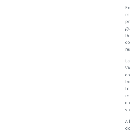
En
mu
pr
gu
la
co
re
La
Vi
co
ta
ti
mo
co
vi
A 
do