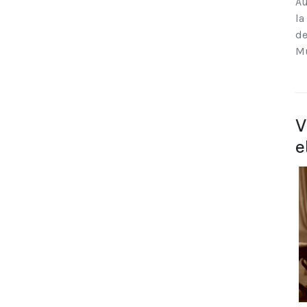
Au
la
de
Mu
V
e