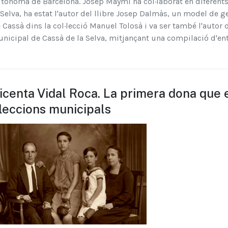
tònoma de Barcelona. Josep Maymí ha col·laborat en diferents
 Selva, ha estat l'autor del llibre Josep Dalmàs, un model de g
 Cassà dins la col·lecció Manuel Tolosà i va ser també l'autor d
nicipal de Cassà de la Selva, mitjançant una compilació d'ent
icenta Vidal Roca. La primera dona que 
leccions municipals