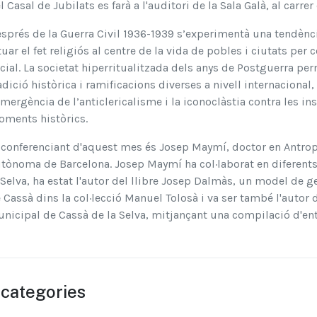
l Casal de Jubilats es farà a l'auditori de la Sala Galà, al carrer 
sprés de la Guerra Civil 1936-1939 s’experimentà una tendènci
tuar el fet religiós al centre de la vida de pobles i ciutats per
cial. La societat hiperritualitzada dels anys de Postguerra p
adició històrica i ramificacions diverses a nivell internacional,
emergència de l’anticlericalisme i la iconoclàstia contra les in
ments històrics.
 conferenciant d'aquest mes és Josep Maymí, doctor en Antropol
tònoma de Barcelona. Josep Maymí ha col·laborat en diferents
 Selva, ha estat l'autor del llibre Josep Dalmàs, un model de g
 Cassà dins la col·lecció Manuel Tolosà i va ser també l'autor d
nicipal de Cassà de la Selva, mitjançant una compilació d'ent
categories