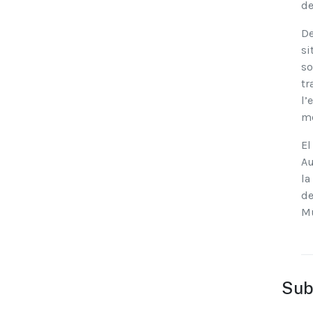
de
De
si
so
tr
l’
mo
El
Au
la
de
Mu
Sub