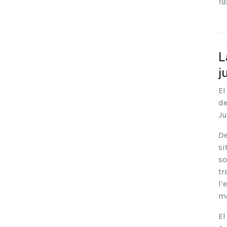
19
L
j
El
de
Ju
De
si
so
tr
l’
mo
El