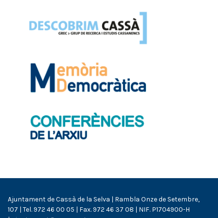
Ajuntament de Cassà de la Selva | Rambla Onze de Setembre,
107 | Tel. 972 46 00 05 | Fax. 972 46 37 08 | NIF. P1704900-H