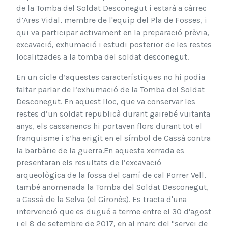
de la Tomba del Soldat Desconegut i estarà a càrrec
d’Ares Vidal, membre de l'equip del Pla de Fosses, i
qui va participar activament en la preparació prèvia,
excavació, exhumació i estudi posterior de les restes
localitzades a la tomba del soldat desconegut.
En un cicle d’aquestes característiques no hi podia
faltar parlar de l’exhumació de la Tomba del Soldat
Desconegut. En aquest lloc, que va conservar les
restes d’un soldat republicà durant gairebé vuitanta
anys, els cassanencs hi portaven flors durant tot el
franquisme i s’ha erigit en el símbol de Cassà contra
la barbàrie de la guerra.En aquesta xerrada es
presentaran els resultats de l’excavació
arqueològica de la fossa del camí de cal Porrer Vell,
també anomenada la Tomba del Soldat Desconegut,
a Cassà de la Selva (el Gironès). Es tracta d'una
intervenció que es dugué a terme entre el 30 d'agost
i el 8 de setembre de 2017, en al marc del "servei de