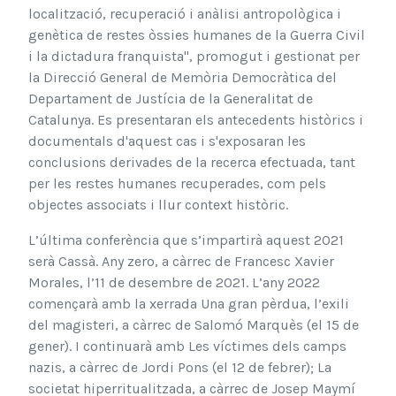
localització, recuperació i anàlisi antropològica i
genètica de restes òssies humanes de la Guerra Civil
i la dictadura franquista", promogut i gestionat per
la Direcció General de Memòria Democràtica del
Departament de Justícia de la Generalitat de
Catalunya. Es presentaran els antecedents històrics i
documentals d'aquest cas i s'exposaran les
conclusions derivades de la recerca efectuada, tant
per les restes humanes recuperades, com pels
objectes associats i llur context històric.
L’última conferència que s’impartirà aquest 2021
serà Cassà. Any zero, a càrrec de Francesc Xavier
Morales, l’11 de desembre de 2021. L’any 2022
començarà amb la xerrada Una gran pèrdua, l’exili
del magisteri, a càrrec de Salomó Marquès (el 15 de
gener). I continuarà amb Les víctimes dels camps
nazis, a càrrec de Jordi Pons (el 12 de febrer); La
societat hiperritualitzada, a càrrec de Josep Maymí