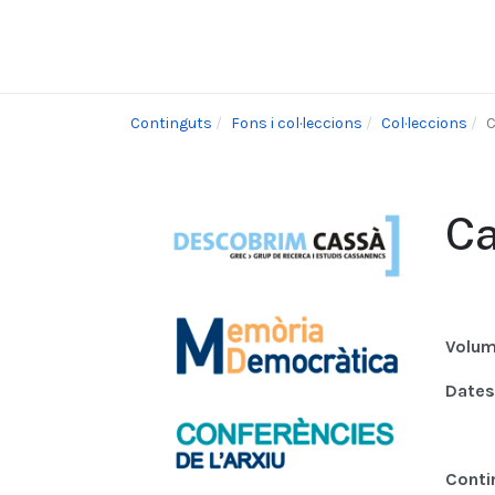
Continguts
Fons i col·leccions
Col·leccions
C
Ca
Volu
Dates
Conti