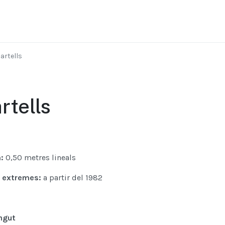
artells
rtells
m:
0,50 metres lineals
 extremes:
a partir del 1982
ngut