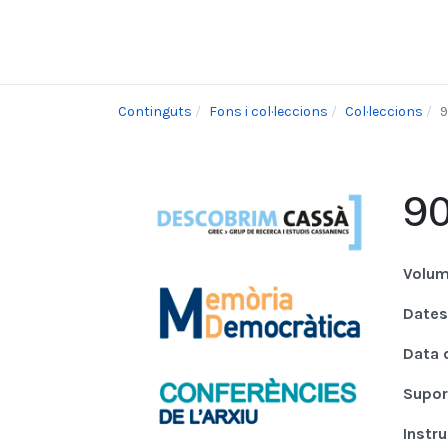
Continguts
Fons i col·leccions
Col·leccions
9
90
Volum
Dates
Data 
Supor
Instr